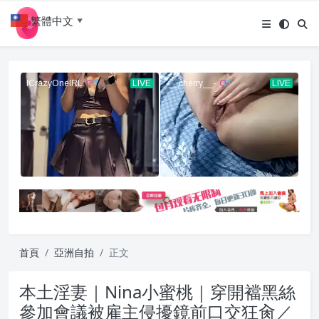
繁體中文
▼
首頁
亞洲自拍
正文
本土淫妻｜Nina小蜜桃｜穿開襠黑絲
參加會議被雇主侵擾鏡前口交狂肏／