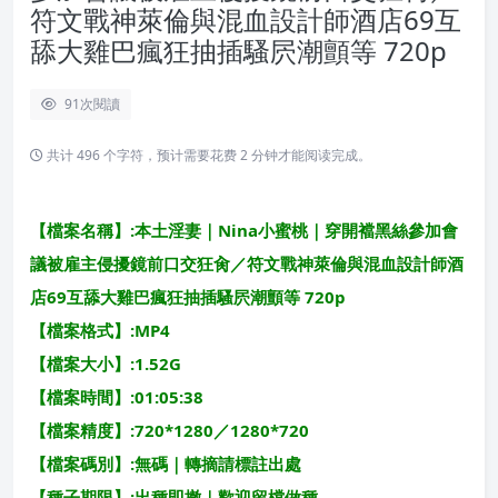
符文戰神萊倫與混血設計師酒店69互
舔大雞巴瘋狂抽插騷屄潮顫等 720p
91
次閱讀
共计 496 个字符，预计需要花费 2 分钟才能阅读完成。
【檔案名稱】:本土淫妻｜Nina小蜜桃｜穿開襠黑絲參加會
議被雇主侵擾鏡前口交狂肏／符文戰神萊倫與混血設計師酒
店69互舔大雞巴瘋狂抽插騷屄潮顫等 720p
【檔案格式】:MP4
【檔案大小】:1.52G
【檔案時間】:01:05:38
【檔案精度】:720*1280／1280*720
【檔案碼別】:無碼｜轉摘請標註出處
【種子期限】:出種即撤｜歡迎留檔做種