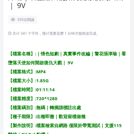
｜ 9V
555
次閱讀
共计 341 个字符，预计需要花费 1 分钟才能阅读完成。
【檔案名稱】:｜情色短劇｜真實事件改編｜警花張津瑜｜看
墮落天使如何開啟復仇大戲｜ 9V
【檔案格式】:MP4
【檔案大小】:1.85G
【檔案時間】:01:11:14
【檔案精度】:720*1280
【檔案碼別】:無碼｜轉摘請標註出處
【種子期限】:出種即撤｜歡迎留檔做種
【製作說明】:檔案檢索自網路 僅限於帶寬測試｜支援115