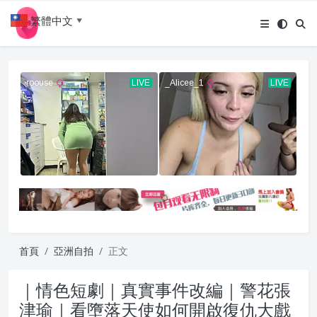
繁體中文
▼
首頁
亞洲自拍
正文
｜情色短劇｜真實事件改編｜警花張
津瑜｜看墮落天使如何開啟復仇大戲