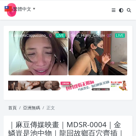
繁體中文
▼
首頁
亞洲無碼
正文
｜麻豆傳媒映畫｜MDSR-0004｜金
鱗豈是池中物｜龍回故鄉百穴齊插｜