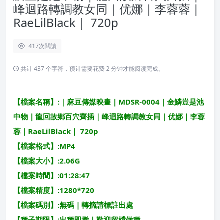
峰迴路轉調教女同｜优娜｜李蓉蓉｜
RaeLilBlack｜ 720p
417
次閱讀
共计 437 个字符，预计需要花费 2 分钟才能阅读完成。
【檔案名稱】:｜麻豆傳媒映畫｜MDSR-0004｜金鱗豈是池
中物｜龍回故鄉百穴齊插｜峰迴路轉調教女同｜优娜｜李蓉
蓉｜RaeLilBlack｜ 720p
【檔案格式】:MP4
【檔案大小】:2.06G
【檔案時間】:01:28:47
【檔案精度】:1280*720
【檔案碼別】:無碼｜轉摘請標註出處
【種子期限】:出種即撤｜歡迎留檔做種