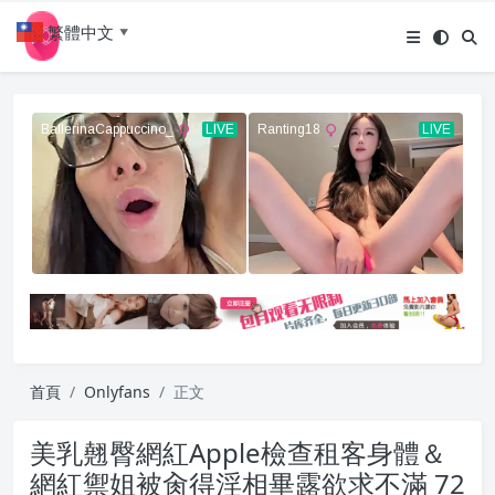
繁體中文
▼
首頁
Onlyfans
正文
美乳翹臀網紅Apple檢查租客身體＆
網紅禦姐被肏得淫相畢露欲求不滿 72