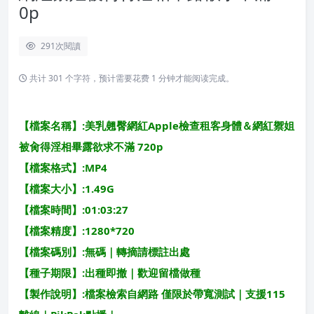
0p
291
次閱讀
共计 301 个字符，预计需要花费 1 分钟才能阅读完成。
【檔案名稱】:美乳翹臀網紅Apple檢查租客身體＆網紅禦姐
被肏得淫相畢露欲求不滿 720p
【檔案格式】:MP4
【檔案大小】:1.49G
【檔案時間】:01:03:27
【檔案精度】:1280*720
【檔案碼別】:無碼｜轉摘請標註出處
【種子期限】:出種即撤｜歡迎留檔做種
【製作說明】:檔案檢索自網路 僅限於帶寬測試｜支援115