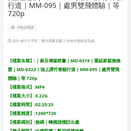
行道｜MM-095｜處男雙飛體驗｜等
720p
398
次閱讀
共计 463 个字符，预计需要花费 2 分钟才能阅读完成。
【檔案名稱】:｜麻豆傳媒映畫｜MD-0319｜重組家庭換換
愛｜MD-0322｜強上譚竹替貓行道｜MM-095｜處男雙飛
體驗｜等 720p
【檔案格式】:MP4
【檔案大小】:3.22G
【檔案時間】:02:25:25
【檔案精度】:1280*720
【檔案碼別】:無碼｜轉摘請標註出處
【種子期限】:出種即撤｜歡迎留檔做種