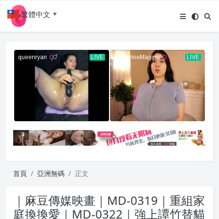
繁體中文
▼
首頁
亞洲無碼
正文
｜麻豆傳媒映畫｜MD-0319｜重組家
庭換換愛｜MD-0322｜強上譚竹替貓