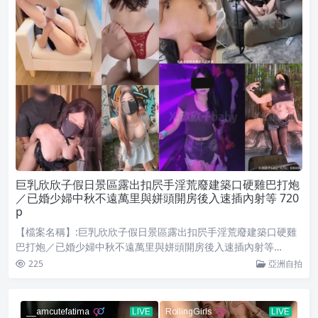
巨乳欣欣子假日景區露出扣屄手淫荒廢建築口硬雞巴打炮
／已婚少婦中秋不遠萬里與姘頭開房後入速插內射等 720
p
【檔案名稱】:巨乳欣欣子假日景區露出扣屄手淫荒廢建築口硬雞
巴打炮／已婚少婦中秋不遠萬里與姘頭開房後入速插內射等…
225
亞洲自拍