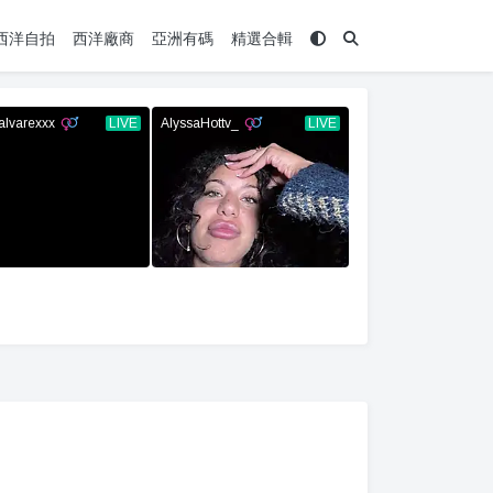
西洋自拍
西洋廠商
亞洲有碼
精選合輯