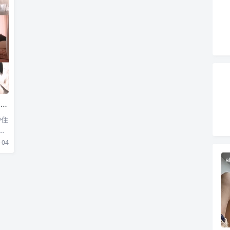
p
戶住
岔
-04