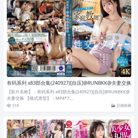
有码系列 x83部合集(240927)[自压]@RUNBKK@夫妻交换
【影片名称】：有码系列 x83部合集(240927)[自压]@RUNBKK@
夫妻交换 【格式类型】：MP4*7…
519
亞洲有碼