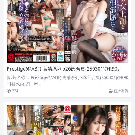
Prestige(@ABF) 高清系列 x26部合集(250301)@R90s
[影片名称]：Prestige(@ABF) 高清系列 x26部合集(250301)@R90
s [格式类型]：M…
334
亞洲有碼