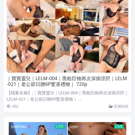
｜寶寶靈兒｜LELM-004｜黑粗巨物再次深插淫屄｜LELM
-021｜老公節日贈6P驚喜禮物｜ 720p
【檔案名稱】:｜寶寶靈兒｜LELM-004｜黑粗巨物再次深插淫屄｜
LELM-021｜老公節日贈6P驚喜禮物｜ …
302
亞洲自拍